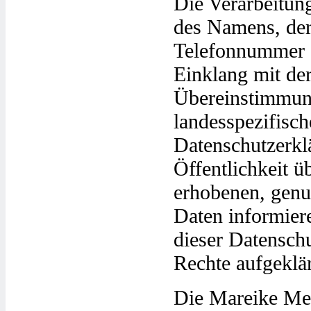
Die Verarbeitun
des Namens, der
Telefonnummer ei
Einklang mit de
Übereinstimmung
landesspezifisc
Datenschutzerkl
Öffentlichkeit 
erhobenen, genu
Daten informier
dieser Datensch
Rechte aufgeklär
Die Mareike Mey