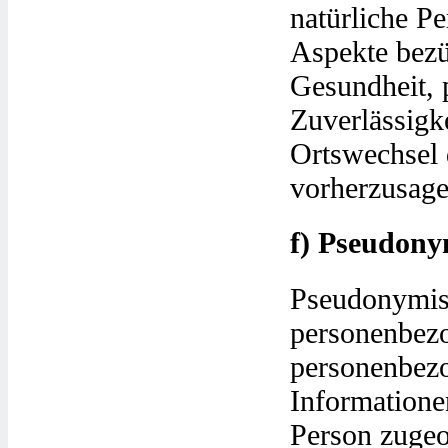
natürliche P
Aspekte bezüg
Gesundheit, p
Zuverlässigke
Ortswechsel 
vorherzusage
f) Pseudony
Pseudonymisi
personenbezo
personenbezo
Informatione
Person zugeo