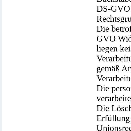
DS-GVO st
Rechtsgru
Die betro
GVO Wider
liegen ke
Verarbeit
gemäß Ar
Verarbeit
Die pers
verarbeite
Die Lösch
Erfüllung
Unionsrec