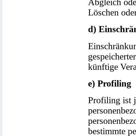
Abgleich ode
Löschen oder
d) Einschrä
Einschränkun
gespeicherte
künftige Ver
e) Profiling
Profiling ist
personenbezo
personenbez
bestimmte per