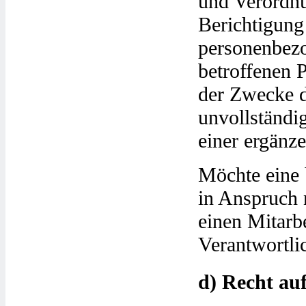
und Verordnu
Berichtigung 
personenbezo
betroffenen 
der Zwecke d
unvollständi
einer ergänz
Möchte eine 
in Anspruch 
einen Mitarbe
Verantwortli
d) Recht au