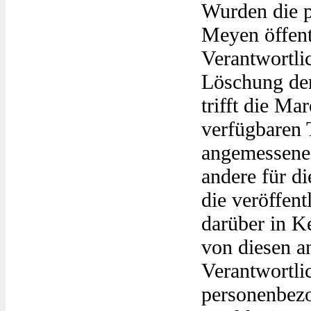
Wurden die 
Meyen öffent
Verantwortl
Löschung der
trifft die M
verfügbaren 
angemessene
andere für d
die veröffen
darüber in Ke
von diesen a
Verantwortli
personenbez