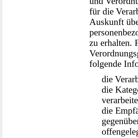
und Verordnu
für die Verar
Auskunft übe
personenbezo
zu erhalten. 
Verordnungsg
folgende Inf
die Verar
die Kateg
verarbeit
die Empf
gegenübe
offengele